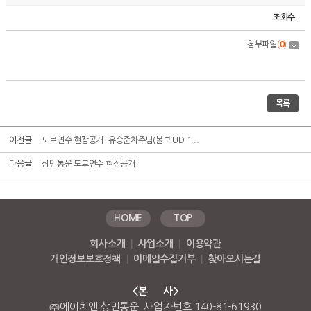
조회수
첨부파일
(
0
)
목록
이전글
도로연수 현장공개_유승준차주님(볼보 UD 1...
다음글
상민통운 도로연수 현장공개!
HOME
TOP
회사소개
|
사업소개
|
이용약관
개인정보보호정책
|
이메일수집거부
|
찾아오시는길
<본 사>
㈜에이치앤 상민통운 사업자번호 140-81-61930