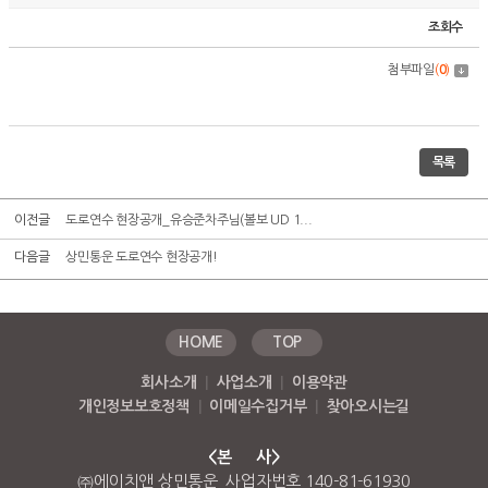
조회수
첨부파일
(
0
)
목록
이전글
도로연수 현장공개_유승준차주님(볼보 UD 1...
다음글
상민통운 도로연수 현장공개!
HOME
TOP
회사소개
|
사업소개
|
이용약관
개인정보보호정책
|
이메일수집거부
|
찾아오시는길
<본 사>
㈜에이치앤 상민통운 사업자번호 140-81-61930