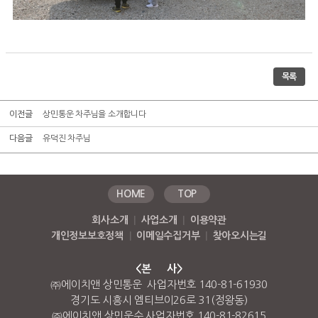
목록
이전글
상민통운 차주님을 소개합니다
다음글
유덕진 차주님
HOME
TOP
회사소개
|
사업소개
|
이용약관
개인정보보호정책
|
이메일수집거부
|
찾아오시는길
<본 사>
㈜에이치앤 상민통운 사업자번호 140-81-61930
경기도 시흥시 엠티브이26로 31(정왕동)
㈜에이치앤 상민운수 사업자번호 140-81-82615