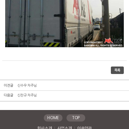
목록
이전글
신수우 차주님
다음글
신찬규 차주님
HOME
TOP
회사소개
|
사업소개
|
이용약관