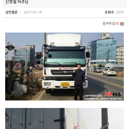
신영철 차주님
상민통운
2017.01.19
조회수
2075
첨부파일
(
0
)