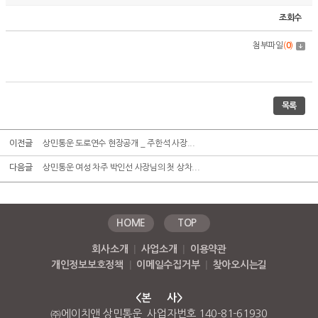
조회수
첨부파일
(
0
)
목록
이전글
상민통운 도로연수 현장공개 _ 주한석 사장...
다음글
상민통운 여성 차주 박인선 사장님의 첫 상차...
HOME
TOP
회사소개
|
사업소개
|
이용약관
개인정보보호정책
|
이메일수집거부
|
찾아오시는길
<본 사>
㈜에이치앤 상민통운 사업자번호 140-81-61930