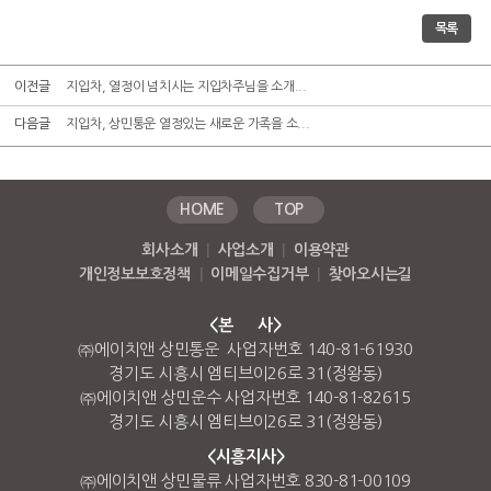
목록
이전글
지입차, 열정이 넘치시는 지입차주님을 소개...
다음글
지입차, 상민통운 열정있는 새로운 가족을 소...
HOME
TOP
회사소개
|
사업소개
|
이용약관
개인정보보호정책
|
이메일수집거부
|
찾아오시는길
<본 사>
㈜에이치앤 상민통운 사업자번호 140-81-61930
경기도 시흥시 엠티브이26로 31(정왕동)
㈜에이치앤 상민운수 사업자번호 140-81-82615
경기도 시흥시 엠티브이26로 31(정왕동)
<시흥지사>
㈜에이치앤 상민물류 사업자번호 830-81-00109