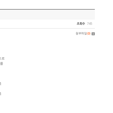
조회수
745
첨부파일
(
0
)
으로
차를
록
록