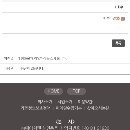
조회수
첨부파일
(
0
)
목록
이전글
대형화물차 작업현장을 소개합니다.
다음글
다음글이 없습니다.
HOME
TOP
회사소개
|
사업소개
|
이용약관
개인정보보호정책
|
이메일수집거부
|
찾아오시는길
<본 사>
㈜에이치앤 상민통운 사업자번호 140-81-61930