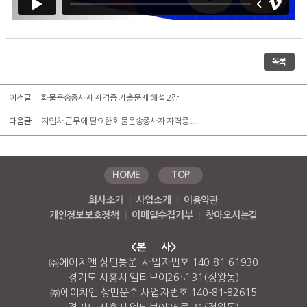
목록
이전글
화물운송종사자 자격증 기출문제 해설 2강
다음글
지입차 근무에 필요한 화물운송종사자 자격증 ...
HOME
TOP
회사소개
|
사업소개
|
이용약관
개인정보보호정책
|
이메일수집거부
|
찾아오시는길
<본 사>
㈜에이치앤 상민통운 사업자번호 140-81-61930
경기도 시흥시 엠티브이26로 31(정왕동)
㈜에이치앤 상민운수 사업자번호 140-81-82615