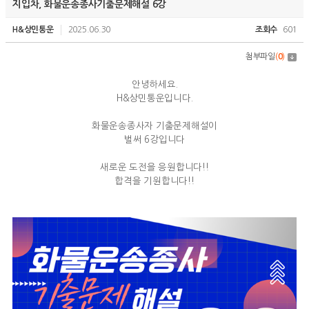
지입차, 화물운송종사기출문제해설 6강
H&상민통운
2025.06.30
조회수
601
첨부파일
(
0
)
안녕하세요.
H&상민통운입니다.
화물운송종사자 기출문제해설이
벌써 6강입니다
새로운 도전을 응원합니다!!
합격을 기원합니다!!