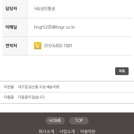
담당자
H&상민통운
이메일
hngr5205@hngr.co.kr
연락처
010-6450-7091
목록
이전글
대기업 공산품 고정 배송차량
다음글
다음글이 없습니다.
HOME
TOP
회사소개
|
사업소개
|
이용약관