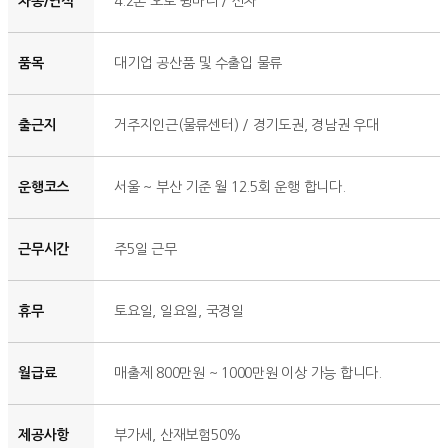
차종/연식
4.2톤 오토 윙바디 / 신차
품목
대기업 공산품 및 수출입 물류
출근지
거주지인근(물류센터) / 경기도권, 경남권 우대
운행코스
서울 ~ 부산 기준 월 12.5회 운행 합니다.
근무시간
주5일 근무
휴무
토요일, 일요일, 국경일
월급료
매출제 800만원 ~ 1000만원 이상 가능 합니다.
제공사항
부가세, 산재보험50%