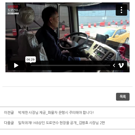
목록
이전글
박재한 사장님 제공_화물차 운행시 주의해야 합니다!
다음글
밀착취재! H&상민 도로연수 현장을 공개_김병효 사장님 2편