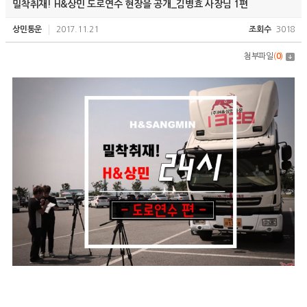
밀착취재! H&상민 도로연수 현장을 공개_김병효 사장님 1편
상민통운
2017.11.21
조회수
3018
첨부파일
(
0
)