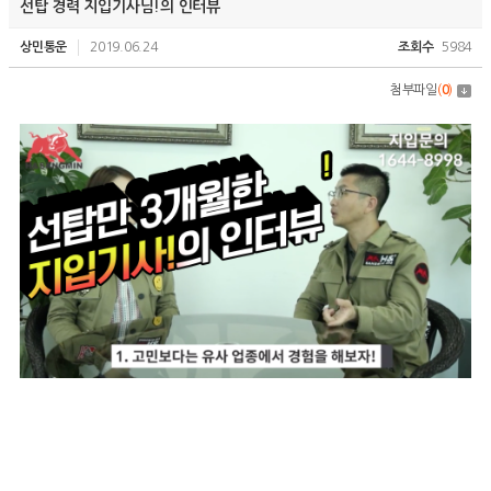
선탑 경력 지입기사님!의 인터뷰
상민통운
2019.06.24
조회수
5984
첨부파일
(
0
)