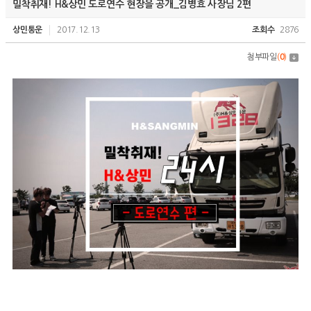
밀착취재! H&상민 도로연수 현장을 공개_김병효 사장님 2편
상민통운
2017.12.13
조회수
2876
첨부파일
(
0
)