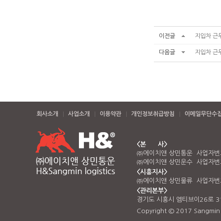
이전글
지입차 근
다음글
지입차 근
회사소개
사업소개
이용약관
개인정보취급방침
이메일무단수
<본 사>
㈜에이치앤 상민통운 사업자번호 
㈜에이치앤 상민운수 사업자번호 
<시흥지사>
㈜에이치앤 상민물류 사업자번호 
<관리본부>
경기도 시흥시 엠티브이26로 3
Copyright © 2017 Sangmin Lo