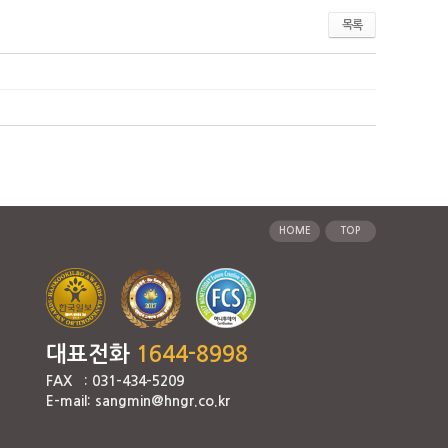
목록
HOME
TOP
대표전화
1644-8998
FAX : 031-434-5209
E-mail: sangmin@hngr.co.kr