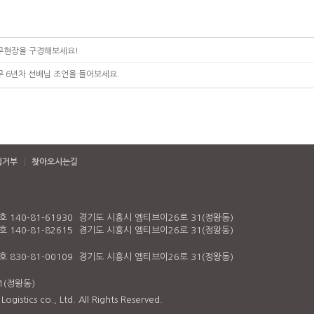
무현장을 구경해보세요!
무 6년차 선배님 조언을 들어보세요.
집거부
찾아오시는길
140-81-61930 경기도 시흥시 엠티브이26로 31(정왕동)
140-81-82615 경기도 시흥시 엠티브이26로 31(정왕동)
830-81-00109 경기도 시흥시 엠티브이26로 31(정왕동)
1(정왕동)
gistics co., Ltd. All Rights Reserved.