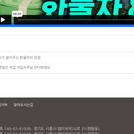
사가 알려주는 화물차의 장점
괜찮은 직업 지입차주님 인터뷰영상
집거부
찾아오시는길
140-81-61930 경기도 시흥시 엠티브이26로 31(정왕동)