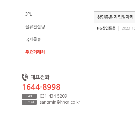
3PL
상민통운 지입일자리 
물류컨설팅
H&상민통운
2023-10
국제물류
주요거래처
대표전화
1644-8998
031-434-5209
FAX
sangmin@hngr.co.kr
E-mail