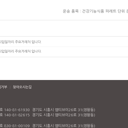
운송 품목 : 건강기능식품 파레트 단위 
지입일자리 주요거래처 입니다.
지입일자리 주요거래처 입니다.
집거부
찾아오시는길
140-81-61930 경기도 시흥시 엠티브이26로 31(정왕동)
140-81-82615 경기도 시흥시 엠티브이26로 31(정왕동)
830-81-00109 경기도 시흥시 엠티브이26로 31(정왕동)