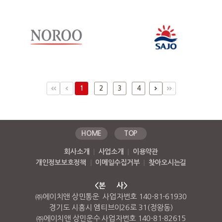
1
2
3
4
HOME
TOP
회사소개
|
사업소개
|
이용약관
개인정보보호정책
|
이메일수집거부
|
찾아오시는길
<본 사>
㈜에이치앤 상민통운 사업자번호 140-81-61930
경기도 시흥시 엠티브이26로 31(정왕동)
㈜에이치앤 상민운수 사업자번호 140-81-82615