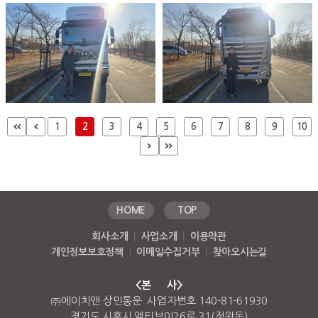
1
2
3
4
5
6
7
8
9
10
HOME
TOP
회사소개
|
사업소개
|
이용약관
개인정보보호정책
|
이메일수집거부
|
찾아오시는길
<본 사>
㈜에이치앤 상민통운 사업자번호 140-81-61930
경기도 시흥시 엠티브이26로 31(정왕동)