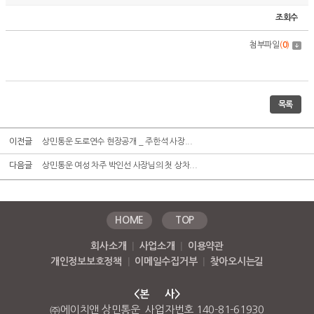
조회수
첨부파일
(
0
)
목록
이전글
상민통운 도로연수 현장공개 _ 주한석 사장...
다음글
상민통운 여성 차주 박인선 사장님의 첫 상차...
HOME
TOP
회사소개
|
사업소개
|
이용약관
개인정보보호정책
|
이메일수집거부
|
찾아오시는길
<본 사>
㈜에이치앤 상민통운 사업자번호 140-81-61930