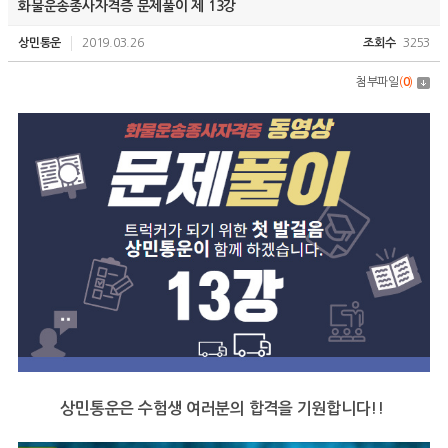
화물운송종사자격증 문제풀이 제 13강
상민통운
2019.03.26
조회수
3253
첨부파일
(
0
)
상민통운은 수험생 여러분의 합격을 기원합니다!!