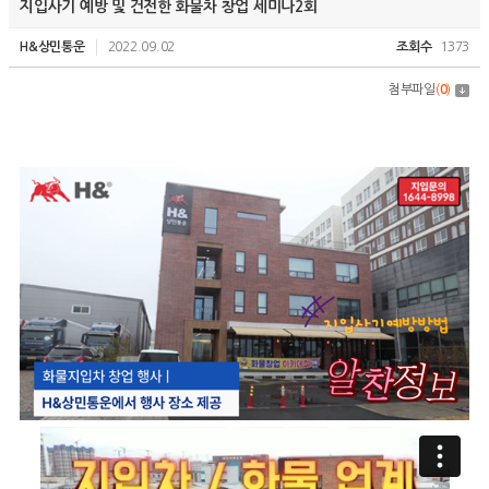
지입사기 예방 및 건전한 화물차 창업 세미나2회
H&상민통운
2022.09.02
조회수
1373
첨부파일
(
0
)