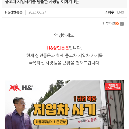
중고차 지입사기를 탈출한 사장님 이야기 1탄
H&상민통운
2023.06.27
조회수
1340
첨부파일
(
0
)
안녕하세요.
입니다.
H&상민통운
현재 상민통운과 함께 중고차 지입차 사기를
극복하신 사장님을 근황을 전해드립니다.