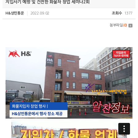
지입사기 예방 및 건전한 화물차 창업 세미나2회
H&상민통운
2022.09.02
조회수
1377
첨부파일
(
0
)