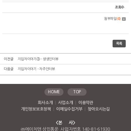
조회수
첨부파일
(
0
)
목록
이전글
지입차이야기③ - 생생인터뷰
다음글
지입차이야기 - 차주인터뷰
HOME
TOP
회사소개
|
사업소개
|
이용약관
개인정보보호정책
|
이메일수집거부
|
찾아오시는길
<본 사>
㈜에이치앤 상민통운 사업자번호 140-81-61930