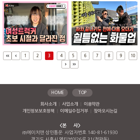
1
2
3
4
5
6
7
8
9
10
HOME
TOP
회사소개
|
사업소개
|
이용약관
개인정보보호정책
|
이메일수집거부
|
찾아오시는길
<본 사>
㈜에이치앤 상민통운 사업자번호 140-81-61930
경기도 시흥시 엠티브이26로 31(정왕동)