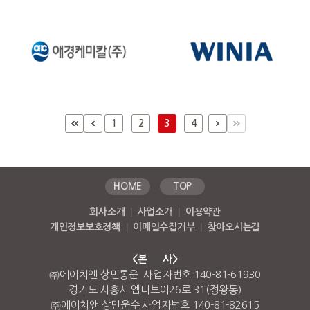
1
2
3
4
HOME
TOP
회사소개
|
사업소개
|
이용약관
개인정보보호정책
|
이메일수집거부
|
찾아오시는길
<본 사>
㈜에이치앤 상민통운 사업자번호 140-81-61930
경기도 시흥시 엠티브이26로 31(정왕동)
㈜에이치앤 상민운수 사업자번호 140-81-82615