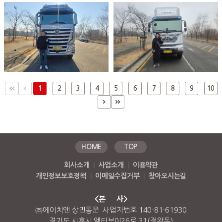
1
2
3
4
5
6
7
8
9
10
HOME
TOP
회사소개
|
사업소개
|
이용약관
개인정보보호정책
|
이메일수집거부
|
찾아오시는길
<본 사>
㈜에이치앤 상민통운 사업자번호 140-81-61930
경기도 시흥시 엠티브이26로 31(정왕동)