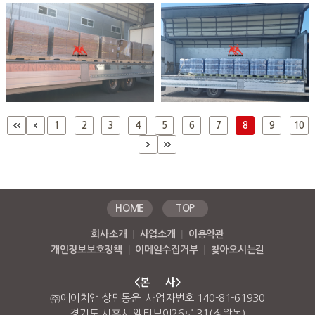
1
2
3
4
5
6
7
8
9
10
HOME
TOP
회사소개
|
사업소개
|
이용약관
개인정보보호정책
|
이메일수집거부
|
찾아오시는길
<본 사>
㈜에이치앤 상민통운 사업자번호 140-81-61930
경기도 시흥시 엠티브이26로 31(정왕동)