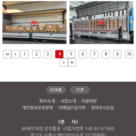
1
2
3
4
5
6
7
8
9
10
HOME
TOP
회사소개
|
사업소개
|
이용약관
개인정보보호정책
|
이메일수집거부
|
찾아오시는길
<본 사>
㈜에이치앤 상민통운 사업자번호 140-81-61930
경기도 시흥시 엠티브이26로 31(정왕동)