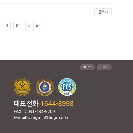
글쓰기
9
10
HOME
TOP
대표전화
1644-8998
FAX : 031-434-5209
E-mail: sangmin@hngr.co.kr