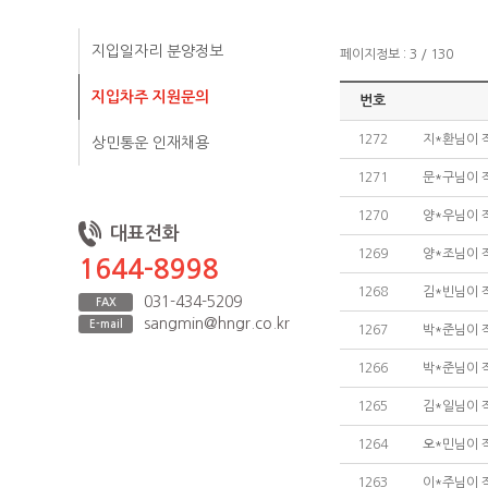
지입일자리 분양정보
페이지정보 : 3 / 130
지입차주 지원문의
번호
1272
지*환님이 
상민통운 인재채용
1271
문*구님이 
1270
양*우님이 
대표전화
1269
양*조님이 
1644-8998
1268
김*빈님이 
031-434-5209
FAX
sangmin@hngr.co.kr
E-mail
1267
박*준님이 
1266
박*준님이 
1265
김*일님이 
1264
오*민님이 
1263
이*주님이 