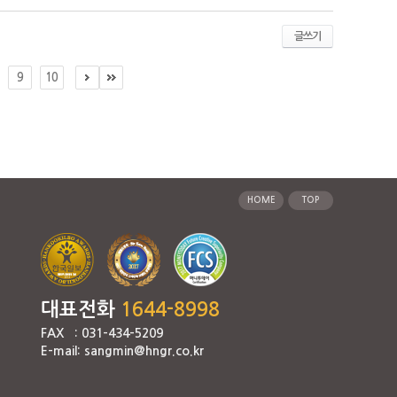
글쓰기
9
10
HOME
TOP
대표전화
1644-8998
FAX : 031-434-5209
E-mail: sangmin@hngr.co.kr