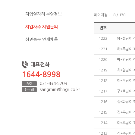
지입일자리 분양정보
페이지정보 : 8 / 130
지입차주 지원문의
번호
1222
양*섭님이 
상민통운 인재채용
1221
허*주님이 
1220
박*안님이 
대표전화
1219
최*일님이 
1644-8998
1218
이*우님이 
031-434-5209
FAX
sangmin@hngr.co.kr
E-mail
1217
구*호님이 
1216
김*화님이 
1215
김*우님이 
1214
이*호님이 
1213
김*주님이 